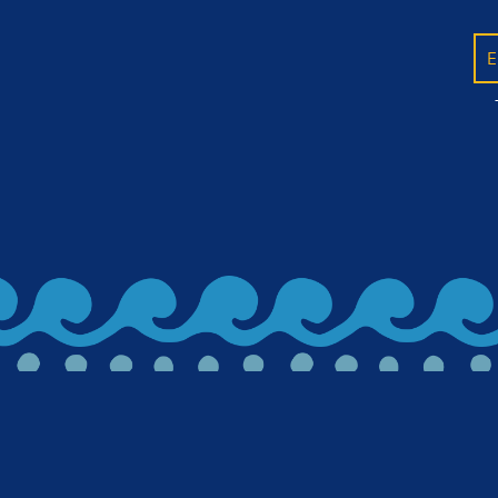
E
BACK TO ALL ARTICLES
Let's stay in 