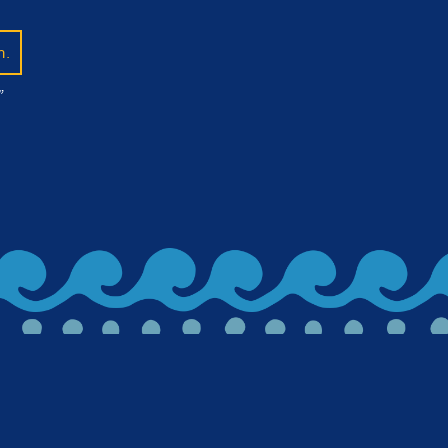
n.
”
lued in on beer