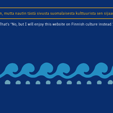
n, mutta nautin tästä sivusta suomalaisesta kulttuurista sen sijaa
That’s “No, but I will enjoy this website on Finnish culture instead.
touch! Subscribe to our email list and we'll make sure you're c