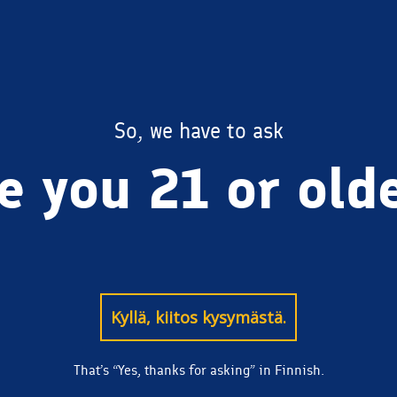
BREWERY
So, we have to ask
e you 21 or old
icon
Kyllä, kiitos kysymästä.
That’s “Yes, thanks for asking” in Finnish.